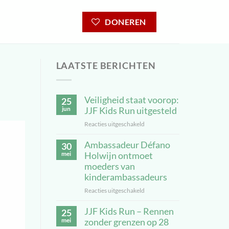
DONEREN
LAATSTE BERICHTEN
Veiligheid staat voorop:
25
jun
JJF Kids Run uitgesteld
Reacties uitgeschakeld
voor
Veiligheid
Ambassadeur Défano
staat
30
voorop:
mei
Holwijn ontmoet
JJF
moeders van
Kids
kinderambassadeurs
Run
Reacties uitgeschakeld
voor
uitgesteld
Ambassadeur
JJF Kids Run – Rennen
Défano
25
Holwijn
mei
zonder grenzen op 28