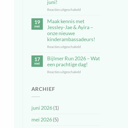
ontmoet
juni!
moeders
Reacties uitgeschakeld
voor
van
JJF
kinderambassadeurs
Maak kennis met
Kids
19
Run
mei
Jessley-Jae & Ayira –
–
onze nieuwe
Rennen
kinderambassadeurs!
zonder
Reacties uitgeschakeld
voor
grenzen
Maak
op
Bijlmer Run 2026 – Wat
kennis
17
28
met
mei
een prachtige dag!
juni!
Jessley-
Reacties uitgeschakeld
voor
Jae
Bijlmer
&
Run
Ayira
ARCHIEF
2026
–
–
onze
Wat
nieuwe
een
kinderambassadeurs!
juni 2026
(1)
prachtige
dag!
mei 2026
(5)