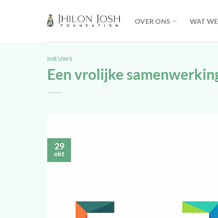
Ga
naar
OVER ONS
WAT WE
inhoud
NIEUWS
Een vrolijke samenwerking
29
okt