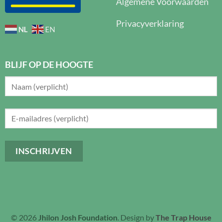
Algemene Voorwaarden
Privacyverklaring
NL
EN
BLIJF OP DE HOOGTE
© 2026
Jhilon Josh Foundation
. Design by
The Trap House