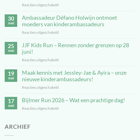
Reacties uitgeschakeld
voor
Veiligheid
Ambassadeur Défano Holwijn ontmoet
staat
30
voorop:
mei
moeders van kinderambassadeurs
JJF
Reacties uitgeschakeld
voor
Kids
Ambassadeur
Run
JJF Kids Run – Rennen zonder grenzen op 28
Défano
25
uitgesteld
Holwijn
mei
juni!
ontmoet
Reacties uitgeschakeld
voor
moeders
JJF
van
Maak kennis met Jessley-Jae & Ayira – onze
Kids
19
kinderambassadeurs
Run
mei
nieuwe kinderambassadeurs!
–
Reacties uitgeschakeld
voor
Rennen
Maak
zonder
Bijlmer Run 2026 – Wat een prachtige dag!
kennis
17
grenzen
met
mei
op
Reacties uitgeschakeld
voor
Jessley-
28
Bijlmer
Jae
juni!
Run
&
ARCHIEF
2026
Ayira
–
–
Wat