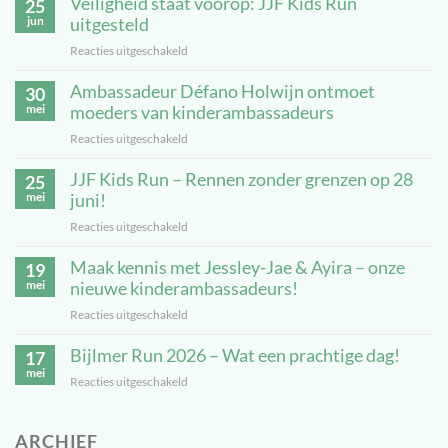
Veiligheid staat voorop: JJF Kids Run
25
jun
uitgesteld
Reacties uitgeschakeld
voor
Veiligheid
Ambassadeur Défano Holwijn ontmoet
staat
30
voorop:
mei
moeders van kinderambassadeurs
JJF
Reacties uitgeschakeld
voor
Kids
Ambassadeur
Run
JJF Kids Run – Rennen zonder grenzen op 28
Défano
25
uitgesteld
Holwijn
mei
juni!
ontmoet
Reacties uitgeschakeld
voor
moeders
JJF
van
Maak kennis met Jessley-Jae & Ayira – onze
Kids
19
kinderambassadeurs
Run
mei
nieuwe kinderambassadeurs!
–
Reacties uitgeschakeld
voor
Rennen
Maak
zonder
Bijlmer Run 2026 – Wat een prachtige dag!
kennis
17
grenzen
met
mei
op
Reacties uitgeschakeld
voor
Jessley-
28
Bijlmer
Jae
juni!
Run
&
ARCHIEF
2026
Ayira