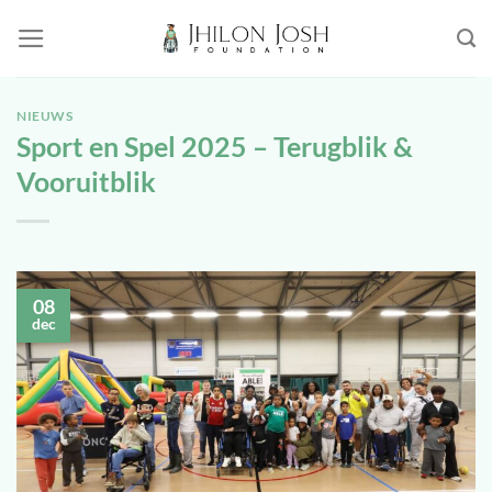
Ga
naar
inhoud
NIEUWS
Sport en Spel 2025 – Terugblik &
Vooruitblik
08
dec