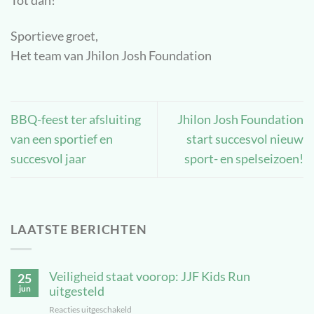
Tot dan!
Sportieve groet,
Het team van Jhilon Josh Foundation
BBQ-feest ter afsluiting
Jhilon Josh Foundation
van een sportief en
start succesvol nieuw
succesvol jaar
sport- en spelseizoen!
LAATSTE BERICHTEN
Veiligheid staat voorop: JJF Kids Run
25
jun
uitgesteld
Reacties uitgeschakeld
voor