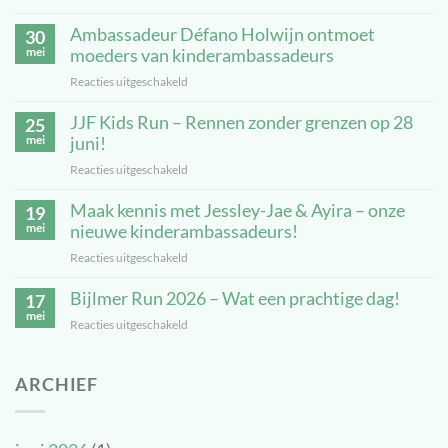
Veiligheid
Ambassadeur Défano Holwijn ontmoet
staat
30
voorop:
mei
moeders van kinderambassadeurs
JJF
Reacties uitgeschakeld
voor
Kids
Ambassadeur
Run
JJF Kids Run – Rennen zonder grenzen op 28
Défano
25
uitgesteld
Holwijn
mei
juni!
ontmoet
Reacties uitgeschakeld
voor
moeders
JJF
van
Maak kennis met Jessley-Jae & Ayira – onze
Kids
19
kinderambassadeurs
Run
mei
nieuwe kinderambassadeurs!
–
Reacties uitgeschakeld
voor
Rennen
Maak
zonder
Bijlmer Run 2026 – Wat een prachtige dag!
kennis
17
grenzen
met
mei
op
Reacties uitgeschakeld
voor
Jessley-
28
Bijlmer
Jae
juni!
Run
&
ARCHIEF
2026
Ayira
–
–
Wat
onze
een
nieuwe