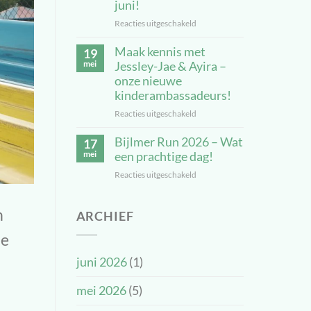
ontmoet
juni!
moeders
Reacties uitgeschakeld
voor
van
JJF
kinderambassadeurs
Maak kennis met
Kids
19
Run
mei
Jessley-Jae & Ayira –
–
onze nieuwe
Rennen
kinderambassadeurs!
zonder
Reacties uitgeschakeld
voor
grenzen
Maak
op
Bijlmer Run 2026 – Wat
kennis
17
28
met
mei
een prachtige dag!
juni!
Jessley-
Reacties uitgeschakeld
voor
Jae
Bijlmer
&
Run
Ayira
n
ARCHIEF
2026
–
–
onze
ze
Wat
nieuwe
een
kinderambassadeurs!
juni 2026
(1)
prachtige
dag!
mei 2026
(5)