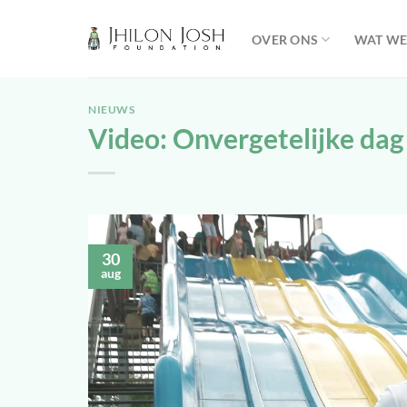
Ga
naar
OVER ONS
WAT WE
inhoud
NIEUWS
Video: Onvergetelijke dag
30
aug