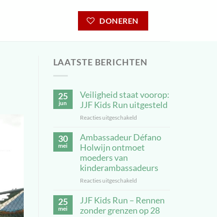
DONEREN
LAATSTE BERICHTEN
Veiligheid staat voorop:
25
jun
JJF Kids Run uitgesteld
Reacties uitgeschakeld
voor
Veiligheid
Ambassadeur Défano
staat
30
voorop:
mei
Holwijn ontmoet
JJF
moeders van
Kids
kinderambassadeurs
Run
Reacties uitgeschakeld
voor
uitgesteld
Ambassadeur
JJF Kids Run – Rennen
Défano
25
Holwijn
mei
zonder grenzen op 28