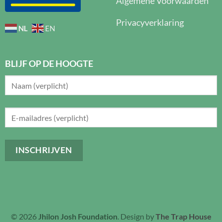
Algemene Voorwaarden
Privacyverklaring
NL
EN
BLIJF OP DE HOOGTE
© 2026
Jhilon Josh Foundation
. Design by
The Trap House