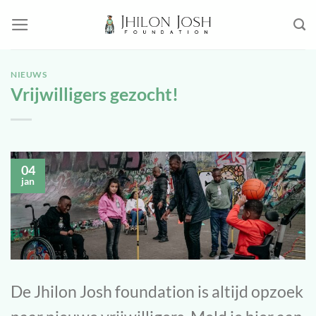
Ga
naar
inhoud
NIEUWS
Vrijwilligers gezocht!
04
jan
De Jhilon Josh foundation is altijd opzoek