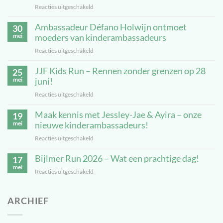
Reacties uitgeschakeld
voor
Veiligheid
Ambassadeur Défano Holwijn ontmoet
staat
30
voorop:
mei
moeders van kinderambassadeurs
JJF
Reacties uitgeschakeld
voor
Kids
Ambassadeur
Run
JJF Kids Run – Rennen zonder grenzen op 28
Défano
25
uitgesteld
Holwijn
mei
juni!
ontmoet
Reacties uitgeschakeld
voor
moeders
JJF
van
Maak kennis met Jessley-Jae & Ayira – onze
Kids
19
kinderambassadeurs
Run
mei
nieuwe kinderambassadeurs!
–
Reacties uitgeschakeld
voor
Rennen
Maak
zonder
Bijlmer Run 2026 – Wat een prachtige dag!
kennis
17
grenzen
met
mei
op
Reacties uitgeschakeld
voor
Jessley-
28
Bijlmer
Jae
juni!
Run
&
ARCHIEF
2026
Ayira
–
–
Wat