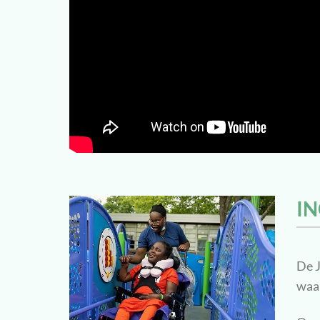
IN
De J
waar