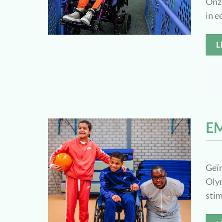
Onze
in e
L
E
Geïn
Olym
stim