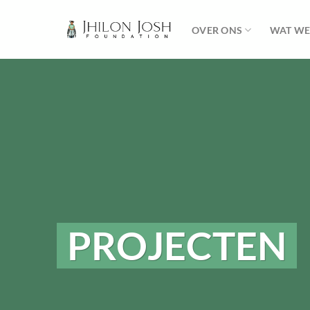
Ga
naar
OVER ONS
WAT WE
inhoud
PROJECTEN