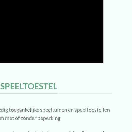
 SPEELTOESTEL
dig toegankelijke speeltuinen en speeltoestellen
n met of zonder beperking.