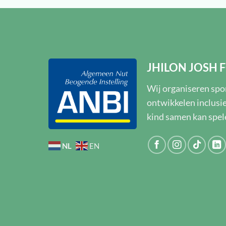
JHILON JOSH
Wij organiseren spor
ontwikkelen inclusi
kind samen kan spe
NL
EN