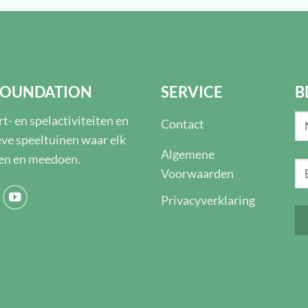
 FOUNDATION
SERVICE
B
t- en spelactiviteiten en
Contact
eve speeltuinen waar elk
Algemene
len en meedoen.
Voorwaarden
Privacyverklaring